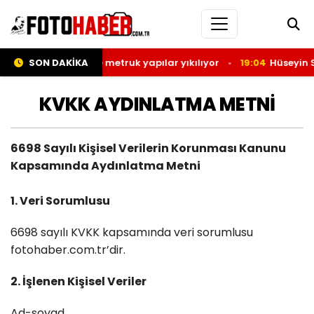
’de atıl okullar ve metruk yapılar yıkılıyor
SON DAKİKA
19:04
Hüseyin Sun
KVKK AYDINLATMA METNİ
6698 Sayılı Kişisel Verilerin Korunması Kanunu
Kapsamında Aydınlatma Metni
1. Veri Sorumlusu
6698 sayılı KVKK kapsamında veri sorumlusu
fotohaber.com.tr’dir.
2. İşlenen Kişisel Veriler
Ad-soyad