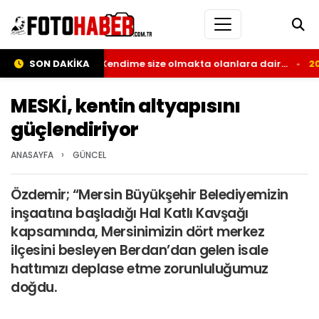
 kaleminden; Kendime size olmakta olanlara dair…
SON DAKİKA
20:27
Yen
MESKİ, kentin altyapısını
güçlendiriyor
›
ANASAYFA
GÜNCEL
Özdemir; “Mersin Büyükşehir Belediyemizin
inşaatına başladığı Hal Katlı Kavşağı
kapsamında, Mersinimizin dört merkez
ilçesini besleyen Berdan’dan gelen isale
hattımızı deplase etme zorunluluğumuz
doğdu.