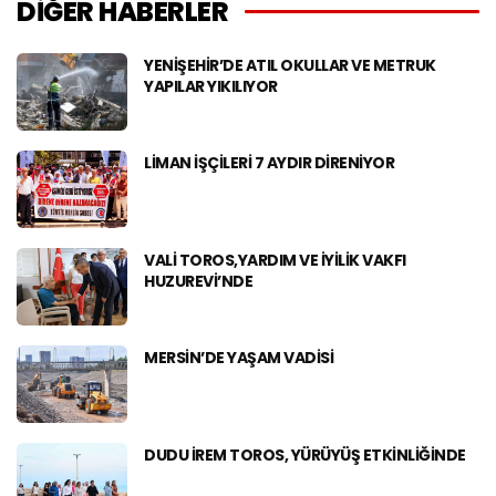
DİĞER HABERLER
YENIŞEHIR’DE ATIL OKULLAR VE METRUK
YAPILAR YIKILIYOR
LIMAN IŞÇILERI 7 AYDIR DIRENIYOR
VALI TOROS,YARDIM VE İYILIK VAKFI
HUZUREVI’NDE
MERSIN’DE YAŞAM VADISI
DUDU İREM TOROS, YÜRÜYÜŞ ETKINLIĞINDE