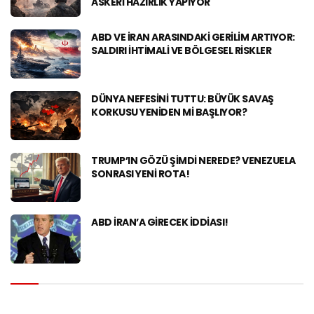
ASKERI HAZIRLIK YAPIYOR
ABD VE İRAN ARASINDAKI GERILIM ARTIYOR:
SALDIRI İHTIMALI VE BÖLGESEL RISKLER
DÜNYA NEFESINI TUTTU: BÜYÜK SAVAŞ
KORKUSU YENIDEN MI BAŞLIYOR?
TRUMP’IN GÖZÜ ŞIMDI NEREDE? VENEZUELA
SONRASI YENI ROTA!
ABD İRAN’A GIRECEK IDDIASI!