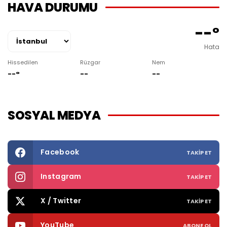
HAVA DURUMU
--°
Hata
Hissedilen
Rüzgar
Nem
--°
--
--
SOSYAL MEDYA
Facebook
TAKIP ET
Instagram
TAKIP ET
X / Twitter
TAKIP ET
YouTube
ABONE OL