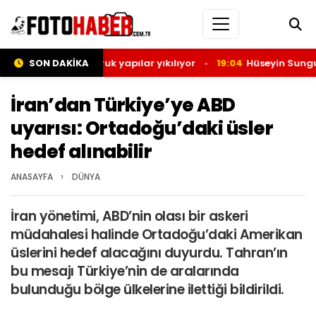
 okullar ve metruk yapılar yıkılıyor
SON DAKİKA
19:04
Hüseyin Sungur’un k
İran’dan Türkiye’ye ABD
uyarısı: Ortadoğu’daki üsler
hedef alınabilir
›
ANASAYFA
DÜNYA
İran yönetimi, ABD’nin olası bir askeri
müdahalesi halinde Ortadoğu’daki Amerikan
üslerini hedef alacağını duyurdu. Tahran’ın
bu mesajı Türkiye’nin de aralarında
bulunduğu bölge ülkelerine ilettiği bildirildi.