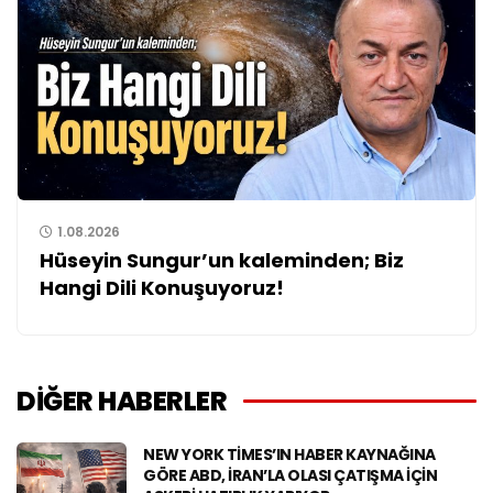
1.08.2026
Hüseyin Sungur’un kaleminden; Biz
Hangi Dili Konuşuyoruz!
DİĞER HABERLER
NEW YORK TIMES’IN HABER KAYNAĞINA
GÖRE ABD, İRAN’LA OLASI ÇATIŞMA IÇIN