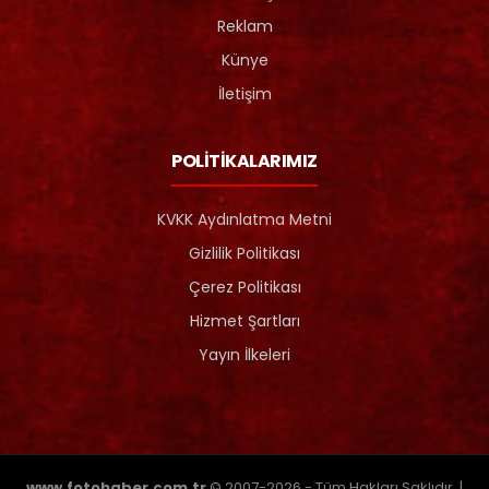
Reklam
Künye
İletişim
POLİTİKALARIMIZ
KVKK Aydınlatma Metni
Gizlilik Politikası
Çerez Politikası
Hizmet Şartları
Yayın İlkeleri
www.fotohaber.com.tr
© 2007-2026 - Tüm Hakları Saklıdır. |