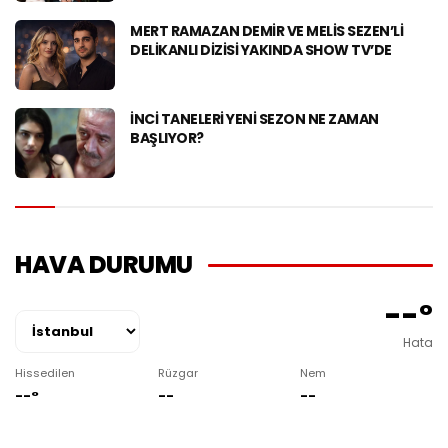
MERT RAMAZAN DEMIR VE MELIS SEZEN’LI
DELIKANLI DIZISI YAKINDA SHOW TV’DE
İNCI TANELERI YENI SEZON NE ZAMAN
BAŞLIYOR?
HAVA DURUMU
--°
Hata
Hissedilen
Rüzgar
Nem
--°
--
--