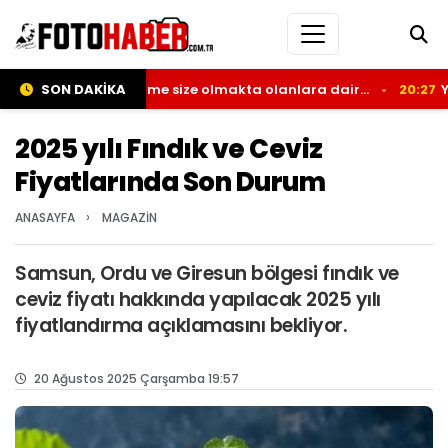
minden; Kendime size olmakta olanlara dair…
SON DAKİKA
20:27
Yenişehir
2025 yılı Fındık ve Ceviz
Fiyatlarında Son Durum
›
ANASAYFA
MAGAZİN
Samsun, Ordu ve Giresun bölgesi fındık ve
ceviz fiyatı hakkında yapılacak 2025 yılı
fiyatlandırma açıklamasını bekliyor.
20 Ağustos 2025 Çarşamba 19:57