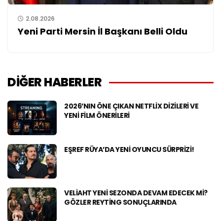
2.08.2026
Yeni Parti Mersin İl Başkanı Belli Oldu
DİĞER HABERLER
2026’NIN ÖNE ÇIKAN NETFLIX DIZILERI VE
YENI FILM ÖNERILERI
EŞREF RÜYA’DA YENI OYUNCU SÜRPRIZI!
VELIAHT YENI SEZONDA DEVAM EDECEK MI?
GÖZLER REYTING SONUÇLARINDA